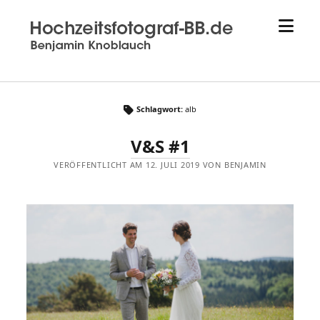
Menü
Hochzeitsfotograf
öffne
aus
Sindelfingen
-
Hochzeitsfotograf-
bb.de
Schlagwort:
alb
-
V&S #1
Benjamin
Knoblauch
VERÖFFENTLICHT AM 12. JULI 2019 VON BENJAMIN