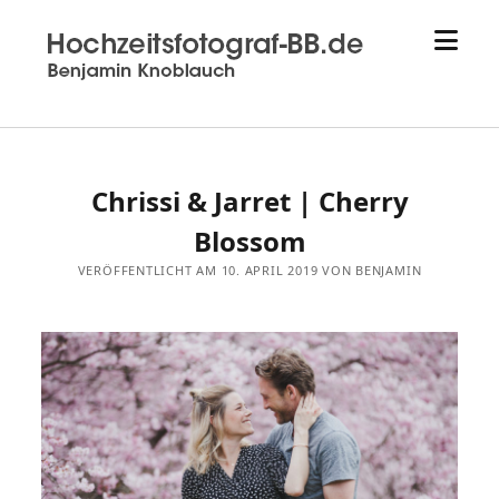
Menü
Hochzeitsfotograf
öffne
aus
Sindelfingen
-
Hochzeitsfotograf-
bb.de
Chrissi & Jarret | Cherry
-
Benjamin
Blossom
Knoblauch
VERÖFFENTLICHT AM 10. APRIL 2019 VON BENJAMIN