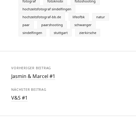
fotograf
fotoknobi
fotoshooting
hochzeitsfotograf sindelfingen
hochzeitsfotograf-bb.de
lifeofbk
natur
paar
paarshooting
schwanger
sindelfingen
stuttgart
zierkirsche
VORHERIGER BEITRAG
Jasmin & Marcel #1
NÄCHSTER BEITRAG
V&S #1