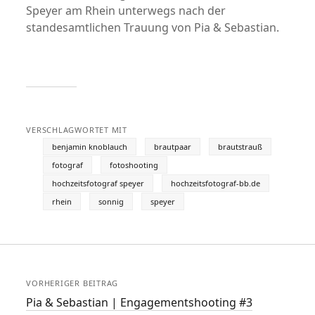
Speyer am Rhein unterwegs nach der
standesamtlichen Trauung von Pia & Sebastian.
VERSCHLAGWORTET MIT
benjamin knoblauch
brautpaar
brautstrauß
fotograf
fotoshooting
hochzeitsfotograf speyer
hochzeitsfotograf-bb.de
rhein
sonnig
speyer
VORHERIGER BEITRAG
Pia & Sebastian | Engagementshooting #3