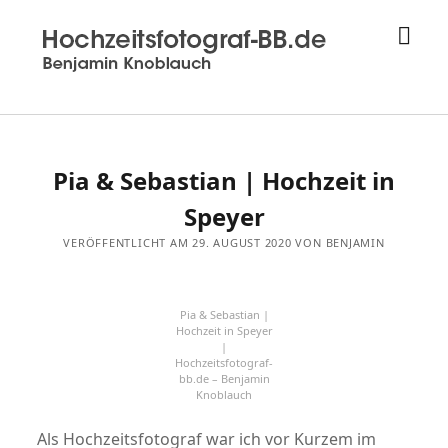
Men
Hochzeitsfotograf
öffn
aus
Sindelfingen
-
Hochzeitsfotograf-
bb.de
Pia & Sebastian | Hochzeit in
-
Benjamin
Speyer
Knoblauch
VERÖFFENTLICHT AM 29. AUGUST 2020 VON BENJAMIN
Pia & Sebastian |
Hochzeit in Speyer
|
Hochzeitsfotograf-
bb.de – Benjamin
Knoblauch
Als Hochzeitsfotograf war ich vor Kurzem im