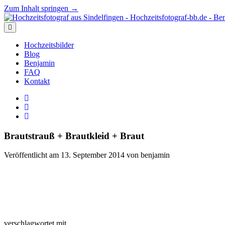
Zum Inhalt springen →
Hochzeitsfotograf
aus
Menü
Sindelfingen
öffnen
-
Hochzeitsbilder
Hochzeitsfotograf-
Blog
bb.de
Benjamin
-
FAQ
Benjamin
Kontakt
Knoblauch
facebook
instagram
E-
Mail
Brautstrauß + Brautkleid + Braut
Veröffentlicht am 13. September 2014 von benjamin
verschlagwortet mit