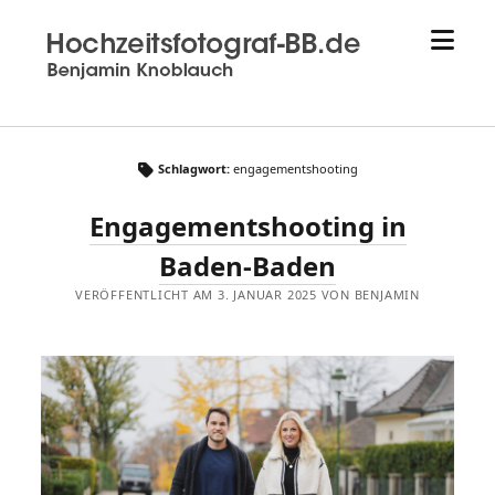
Menü
Hochzeitsfotograf
öffne
aus
Sindelfingen
-
Hochzeitsfotograf-
bb.de
Schlagwort:
engagementshooting
-
Engagementshooting in
Benjamin
Knoblauch
Baden-Baden
VERÖFFENTLICHT AM 3. JANUAR 2025 VON BENJAMIN